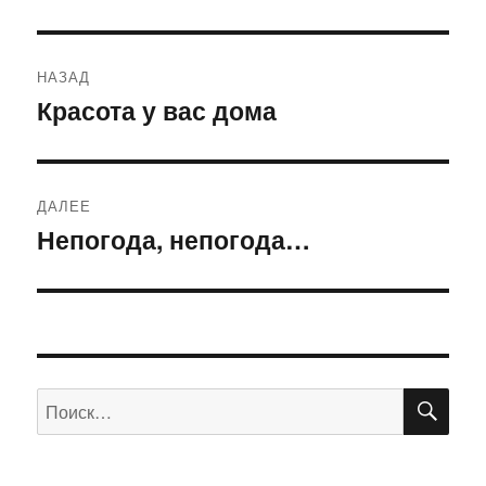
Навигация
НАЗАД
по
Красота у вас дома
Предыдущая
запись:
записям
ДАЛЕЕ
Непогода, непогода…
Следующая
запись:
ПО
Искать: