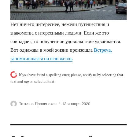
Нет ничего интереснее, нежели путешествия и
знакомства с нтересными людьми. Если же это
совпадает, то полученное удовольствие удваивается.
Вот однажды в моей жизни произошла
Встреча,
запомнившаяся на всю жизнь
If you have found a spelling error, please, notify us by selecting that
text and
tap
on selected text.
Автор
Опубликовано
Татьяна Яровинская
13 января 2020