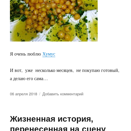
Я очень люблю
Хумус
И вот, уже несколько месяцев, не покупаю готовый,
а делаю его сама…
Опубликовано
к
06 апреля 2018
Добавить комментарий
записи
Пальчики
оближешь!
Жизненная история,
перенесенная на сцену