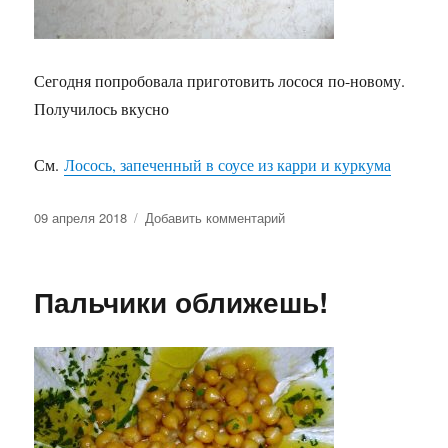
Сегодня попробовала приготовить лосося по-новому.
Получилось вкусно
См.
Лосось, запеченный в соусе из карри и куркума
Опубликовано
к
09 апреля 2018
Добавить комментарий
записи
Лосось,
запеченный
Пальчики оближешь!
в
соусе
из
карри
и
куркума