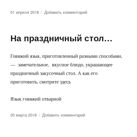
Опубликовано
к
01 апреля 2018
Добавить комментарий
записи
Маленькая
Швейцария
На праздничный стол…
Говяжий язык, приготовленный разными способами,
— замечательное, вкусное блюдо, украшающее
праздничный закусочный стол. А как его
приготовить, смотрите здесь
Язык говяжий отварной
Опубликовано
к
30 марта 2018
Добавить комментарий
записи
На
праздничный