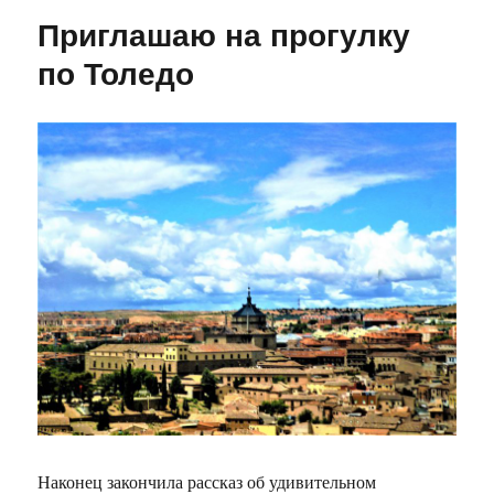
замечательного
Приглашаю на прогулку
доктора
и
по Толедо
прекрасного
педагога
Наконец закончила рассказ об удивительном