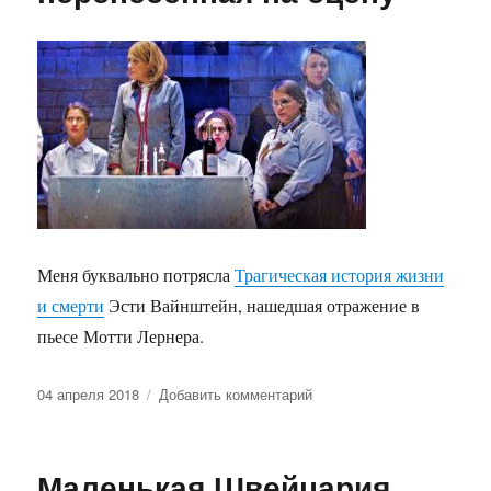
Меня буквально потрясла
Трагическая история жизни
и смерти
Эсти Вайнштейн, нашедшая отражение в
пьесе Мотти Лернера.
Опубликовано
к
04 апреля 2018
Добавить комментарий
записи
Жизненная
история,
Маленькая Швейцария
перенесенная