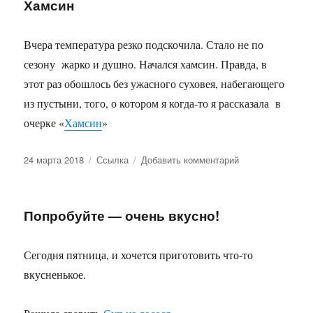
Хамсин
стол…
Вчера температура резко подскочила. Стало не по
сезону жарко и душно. Начался хамсин. Правда, в
этот раз обошлось без ужасного суховея, набегающего
из пустыни, того, о котором я когда-то я рассказала в
очерке «
Хамсин
»
Опубликовано
Формат
к
24 марта 2018
Ссылка
Добавить комментарий
записи
Хамсин
Попробуйте — очень вкусно!
Сегодня пятница, и хочется приготовить что-то
вкусненькое.