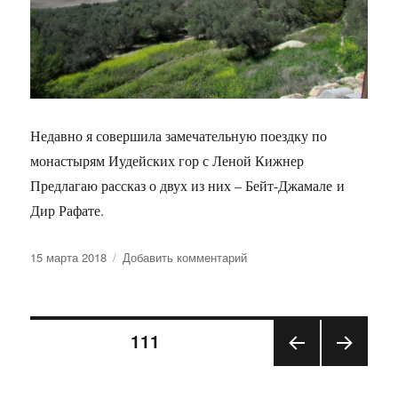
Недавно я совершила замечательную поездку по
монастырям Иудейских гор с Леной Кижнер
Предлагаю рассказ о двух из них – Бейт-Джамале и
Дир Рафате.
Опубликовано
к
15 марта 2018
Добавить комментарий
записи
Едем
в
Пагинация
сторону
СТРАНИЦА
111
Иерусалима
ПРЕ
СЛЕД
записей
ДЫД
УЮЩ