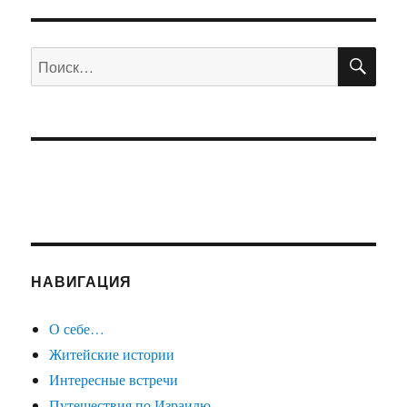
УЩА
АЯ
Я
СТРА
СТРА
НИЦ
ПО
Искать:
НИЦ
А
А
НАВИГАЦИЯ
О себе…
Житейские истории
Интересные встречи
Путешествия по Израилю.