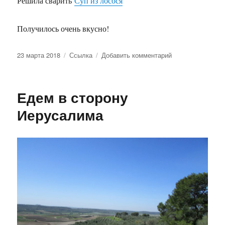
Решила сварить
Суп из лосося
Получилось очень вкусно!
Опубликовано
Формат
к
23 марта 2018
Ссылка
Добавить комментарий
записи
Попробуйте
—
Едем в сторону
очень
вкусно!
Иерусалима